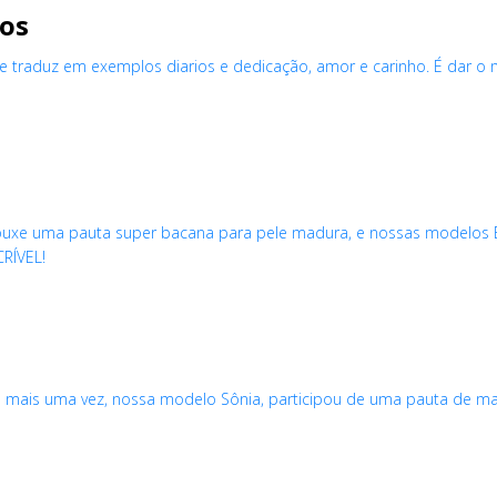
ros
 traduz em exemplos diarios e dedicação, amor e carinho. É dar o m
xe uma pauta super bacana para pele madura, e nossas modelos Eri
CRÍVEL!
mais uma vez, nossa modelo Sônia, participou de uma pauta de mass